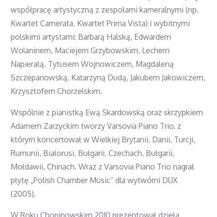
współpracę artystyczną z zespołami kameralnymi (np.
Kwartet Camerata, Kwartet Prima Vista) i wybitnymi
polskimi artystami: Barbarą Halską, Edwardem
Wolaninem, Maciejem Grzybowskim, Lechem
Napierałą, Tytusem Wojnowiczem, Magdaleną
Szczepanowską, Katarzyną Dudą, Jakubem Jakowiczem,
Krzysztofem Chorzelskim.
Wspólnie z pianistką Ewą Skardowską oraz skrzypkiem
Adamem Zarzyckim tworzy Varsovia Piano Trio, z
którym koncertował w Wielkiej Brytanii, Danii, Turcji,
Rumunii, Białorusi, Bułgarii, Czechach, Bułgarii,
Mołdawii, Chinach. Wraz z Varsovia Piano Trio nagrał
płytę „Polish Chamber Music” dla wytwórni DUX
(2005).
W Roku Chopinowskim 2010 prezentował dzieła